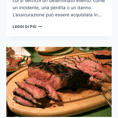
cui si verifichi un determinato evento, come
un incidente, una perdita o un danno.
L’assicurazione può essere acquistata in…
L
LEGGI DI PIÙ
ASSICURAZIONE
SI
PUO
PAGARE
A
RATE