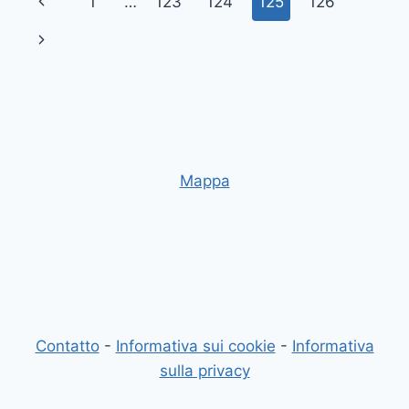
Navigazione
Pagina
1
…
123
124
125
126
ONLINE
pagina
Precedente
Pagina
successiva
Mappa
Contatto
-
Informativa sui cookie
-
Informativa
sulla privacy