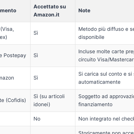
Accettato su
amento
Note
Amazon.it
 (Visa,
Metodo più diffuso e 
Sì
ex)
disponibile
Incluse molte carte pr
 e Postepay
Sì
circuito Visa/Masterca
Si carica sul conto e si
Amazon
Sì
automaticamente
Sì (su articoli
Soggetto ad approvazi
e (Cofidis)
idonei)
finanziamento
No
Non integrato nel che
Storicamente non acce