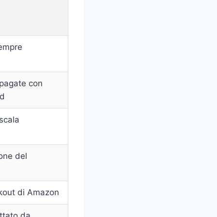
sempre
epagate con
rd
 scala
one del
ckout di Amazon
ttato da