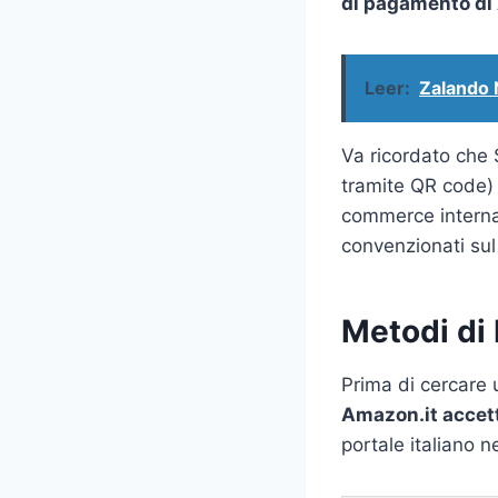
di pagamento di
Leer:
Zalando 
Va ricordato che 
tramite QR code) e
commerce internaz
convenzionati sul 
Metodi di
Prima di cercare 
Amazon.it accet
portale italiano n