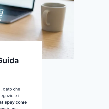
Guida
n
, dato che
negozio e i
Satispay come
roverà una