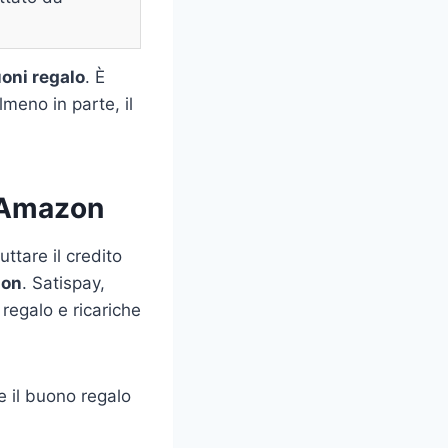
uoni regalo
. È
lmeno in parte, il
u Amazon
ttare il credito
zon
. Satispay,
 regalo e ricariche
e il buono regalo