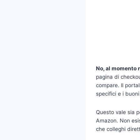
No, al momento n
pagina di checkou
compare. Il portal
specifici e i buo
Questo vale sia per
Amazon. Non esis
che colleghi dire