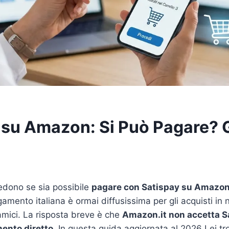
 su Amazon: Si Può Pagare? 
iedono se sia possibile
pagare con Satispay su Amazo
amento italiana è ormai diffusissima per gli acquisti in 
 amici. La risposta breve è che
Amazon.it non accetta 
ento diretto
. In questa guida aggiornata al 2026 Lei t