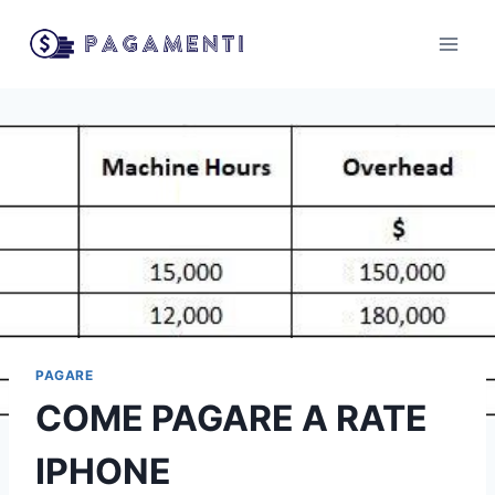
Salta
al
contenuto
PAGARE
COME PAGARE A RATE
IPHONE