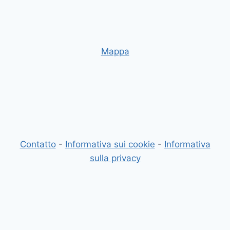
Mappa
Contatto
-
Informativa sui cookie
-
Informativa
sulla privacy