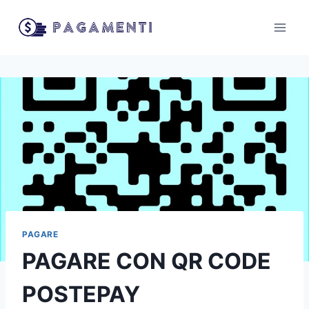
Salta
al
contenuto
PAGARE
PAGARE CON QR CODE
POSTEPAY