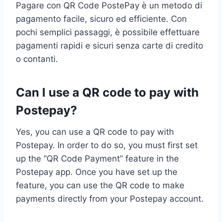
Pagare con QR Code PostePay è un metodo di
pagamento facile, sicuro ed efficiente. Con
pochi semplici passaggi, è possibile effettuare
pagamenti rapidi e sicuri senza carte di credito
o contanti.
Can I use a QR code to pay with
Postepay?
Yes, you can use a QR code to pay with
Postepay. In order to do so, you must first set
up the “QR Code Payment” feature in the
Postepay app. Once you have set up the
feature, you can use the QR code to make
payments directly from your Postepay account.