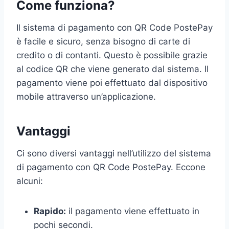
Come funziona?
Il sistema di pagamento con QR Code PostePay
è facile e sicuro, senza bisogno di carte di
credito o di contanti. Questo è possibile grazie
al codice QR che viene generato dal sistema. Il
pagamento viene poi effettuato dal dispositivo
mobile attraverso un’applicazione.
Vantaggi
Ci sono diversi vantaggi nell’utilizzo del sistema
di pagamento con QR Code PostePay. Eccone
alcuni:
Rapido:
il pagamento viene effettuato in
pochi secondi.