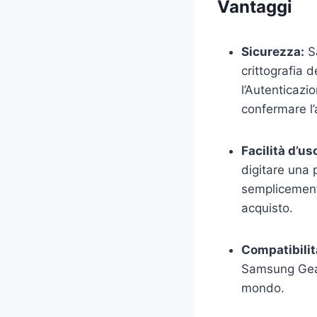
Vantaggi
Sicurezza:
Sa
crittografia d
l’Autenticazi
confermare l’
Facilità d’us
digitare una
semplicemente
acquisto.
Compatibilit
Samsung Gear 
mondo.