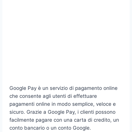
Google Pay è un servizio di pagamento online
che consente agli utenti di effettuare
pagamenti online in modo semplice, veloce e
sicuro. Grazie a Google Pay, i clienti possono
facilmente pagare con una carta di credito, un
conto bancario o un conto Google.