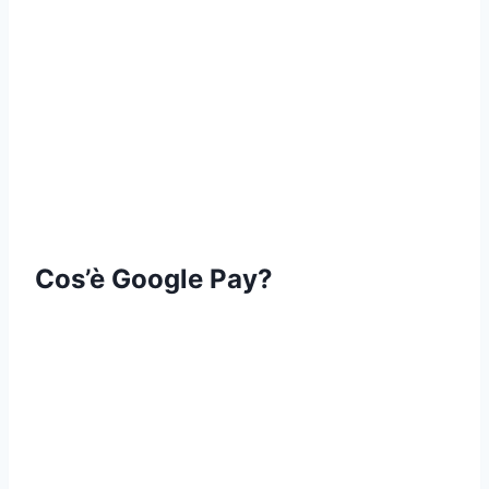
Cos’è Google Pay?