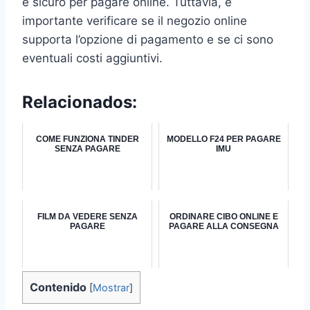
e sicuro per pagare online. Tuttavia, è
importante verificare se il negozio online
supporta l’opzione di pagamento e se ci sono
eventuali costi aggiuntivi.
Relacionados:
COME FUNZIONA TINDER
MODELLO F24 PER PAGARE
SENZA PAGARE
IMU
FILM DA VEDERE SENZA
ORDINARE CIBO ONLINE E
PAGARE
PAGARE ALLA CONSEGNA
Contenido
[
Mostrar
]