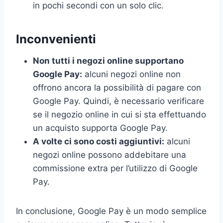
in pochi secondi con un solo clic.
Inconvenienti
Non tutti i negozi online supportano
Google Pay:
alcuni negozi online non
offrono ancora la possibilità di pagare con
Google Pay. Quindi, è necessario verificare
se il negozio online in cui si sta effettuando
un acquisto supporta Google Pay.
A volte ci sono costi aggiuntivi:
alcuni
negozi online possono addebitare una
commissione extra per l’utilizzo di Google
Pay.
In conclusione, Google Pay è un modo semplice