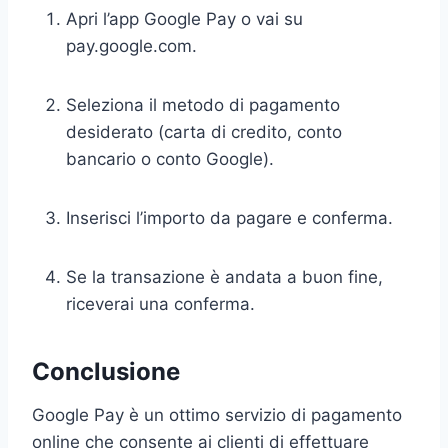
Apri l’app Google Pay o vai su
pay.google.com.
Seleziona il metodo di pagamento
desiderato (carta di credito, conto
bancario o conto Google).
Inserisci l’importo da pagare e conferma.
Se la transazione è andata a buon fine,
riceverai una conferma.
Conclusione
Google Pay è un ottimo servizio di pagamento
online che consente ai clienti di effettuare