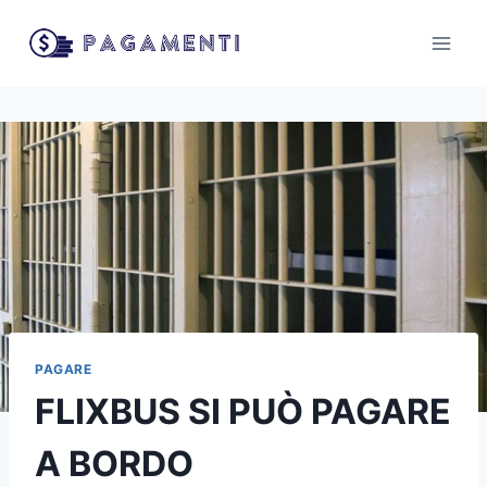
Salta
al
contenuto
PAGARE
FLIXBUS SI PUÒ PAGARE
A BORDO