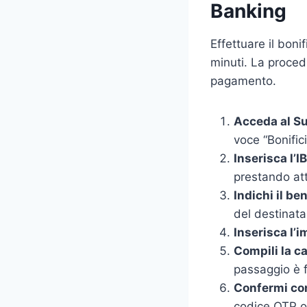
Banking
Effettuare il boni
minuti. La procedu
pagamento.
Acceda al S
voce “Bonifici
Inserisca l’I
prestando at
Indichi il ben
del destinata
Inserisca l’i
Compili la c
passaggio è 
Confermi con
codice OTP o 