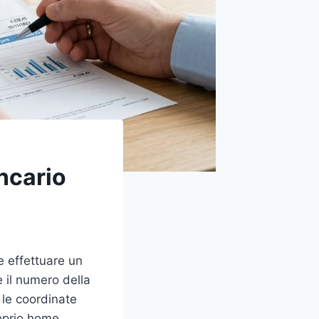
ncario
e effettuare un
 il numero della
 le coordinate
roprio home