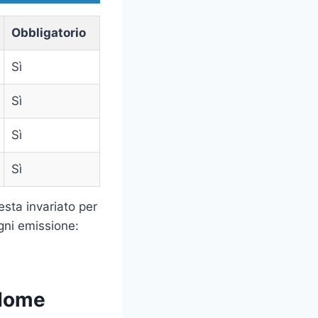
Obbligatorio
Sì
Sì
Sì
Sì
esta invariato per
ni emissione:
 Home