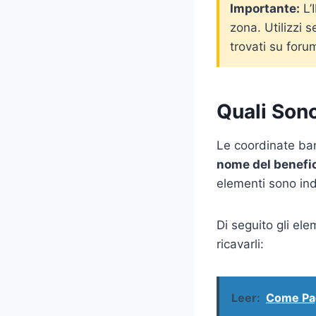
Importante:
L’I
zona. Utilizzi 
trovati su forum 
Quali Sono
Le coordinate ban
nome del benefici
elementi sono ind
Di seguito gli ele
ricavarli:
Leer:
Come Pag