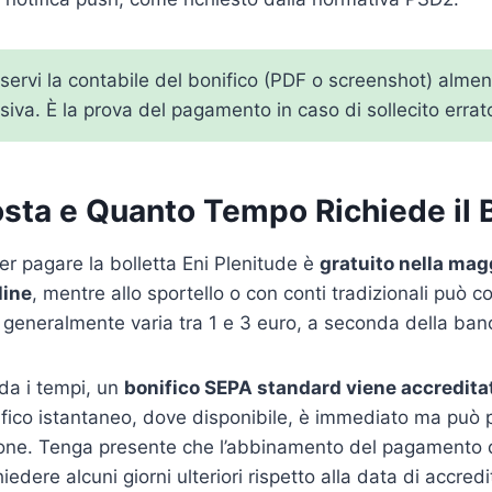
ervi la contabile del bonifico (PDF o screenshot) almeno
siva. È la prova del pagamento in caso di sollecito errat
sta e Quanto Tempo Richiede il 
per pagare la bolletta Eni Plenitude è
gratuito nella mag
line
, mentre allo sportello o con conti tradizionali può 
generalmente varia tra 1 e 3 euro, a seconda della ban
da i tempi, un
bonifico SEPA standard viene accreditat
nifico istantaneo, dove disponibile, è immediato ma può
one. Tenga presente che l’abbinamento del pagamento d
iedere alcuni giorni ulteriori rispetto alla data di accredi