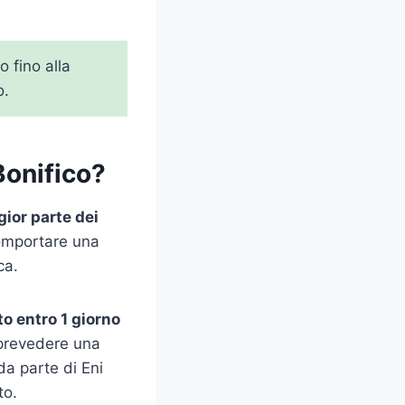
 fino alla
o.
Bonifico?
gior parte dei
comportare una
ca.
o entro 1 giorno
 prevedere una
a parte di Eni
to.