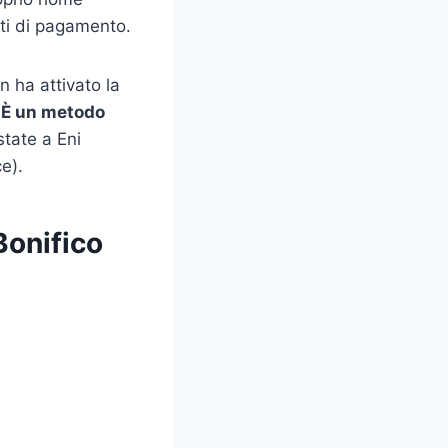
citi di pagamento.
n ha attivato la
.
È un metodo
state a Eni
e).
Bonifico