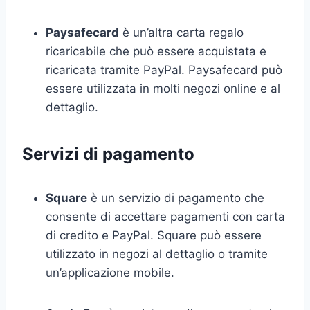
Paysafecard
è un’altra carta regalo
ricaricabile che può essere acquistata e
ricaricata tramite PayPal. Paysafecard può
essere utilizzata in molti negozi online e al
dettaglio.
Servizi di pagamento
Square
è un servizio di pagamento che
consente di accettare pagamenti con carta
di credito e PayPal. Square può essere
utilizzato in negozi al dettaglio o tramite
un’applicazione mobile.