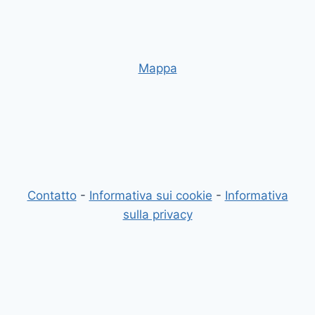
Mappa
Contatto
-
Informativa sui cookie
-
Informativa
sulla privacy