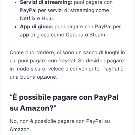
Servizi di streaming:
puoi pagare con
PayPal per servizi di streaming come
Netflix e Hulu.
App di gioco:
puoi pagare con PayPal per
app di gioco come Garena o Steam.
Come puoi vedere, ci sono un sacco di luoghi in
cui puoi pagare con PayPal. Se desideri pagare
in modo sicuro, veloce e conveniente, PayPal è
una buona opzione.
“È possibile pagare con PayPal
su Amazon?”
No, non è possibile pagare con PayPal su
Amazon.