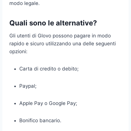
modo legale.
Quali sono le alternative?
Gli utenti di Glovo possono pagare in modo
rapido e sicuro utilizzando una delle seguenti
opzioni:
Carta di credito o debito;
Paypal;
Apple Pay o Google Pay;
Bonifico bancario.