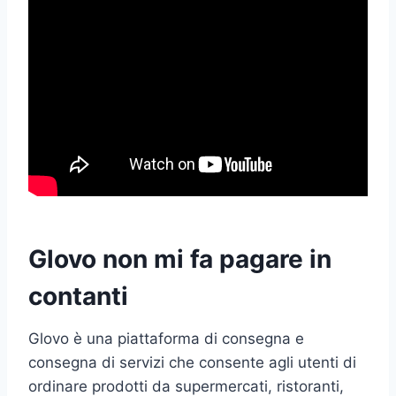
Glovo non mi fa pagare in
contanti
Glovo è una piattaforma di consegna e
consegna di servizi che consente agli utenti di
ordinare prodotti da supermercati, ristoranti,