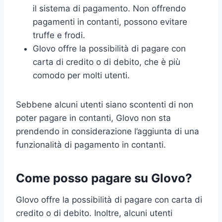
il sistema di pagamento. Non offrendo
pagamenti in contanti, possono evitare
truffe e frodi.
Glovo offre la possibilità di pagare con
carta di credito o di debito, che è più
comodo per molti utenti.
Sebbene alcuni utenti siano scontenti di non
poter pagare in contanti, Glovo non sta
prendendo in considerazione l’aggiunta di una
funzionalità di pagamento in contanti.
Come posso pagare su Glovo?
Glovo offre la possibilità di pagare con carta di
credito o di debito. Inoltre, alcuni utenti