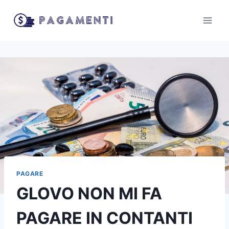
Salta
al
contenuto
PAGARE
GLOVO NON MI FA
PAGARE IN CONTANTI