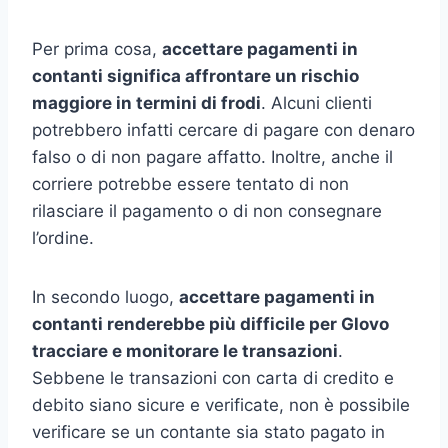
Per prima cosa,
accettare pagamenti in
contanti significa affrontare un rischio
maggiore in termini di frodi
. Alcuni clienti
potrebbero infatti cercare di pagare con denaro
falso o di non pagare affatto. Inoltre, anche il
corriere potrebbe essere tentato di non
rilasciare il pagamento o di non consegnare
l’ordine.
In secondo luogo,
accettare pagamenti in
contanti renderebbe più difficile per Glovo
tracciare e monitorare le transazioni
.
Sebbene le transazioni con carta di credito e
debito siano sicure e verificate, non è possibile
verificare se un contante sia stato pagato in