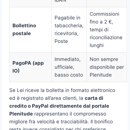
Commissioni
Pagabile in
fino a 2 €,
Bollettino
tabaccheria,
tempi di
postale
ricevitoria,
riconciliazione
Poste
lunghi
Immediato,
Non sempre
PagoPA (app
ufficiale,
disponibile per
IO)
basso costo
Plenitude
Se Lei riceve la bolletta in formato elettronico
ed è registrato all’area clienti, la
carta di
credito o PayPal direttamente dal portale
Plenitude
rappresentano il compromesso
migliore fra velocità e tracciabilità. Il bonifico
resta invece consigliato per chi preferisce