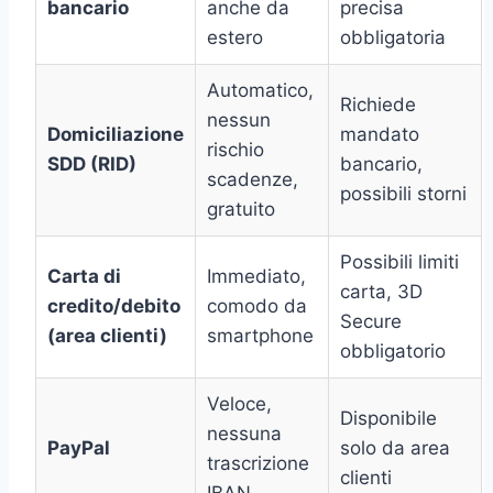
bancario
anche da
precisa
estero
obbligatoria
Automatico,
Richiede
nessun
Domiciliazione
mandato
rischio
SDD (RID)
bancario,
scadenze,
possibili storni
gratuito
Possibili limiti
Carta di
Immediato,
carta, 3D
credito/debito
comodo da
Secure
(area clienti)
smartphone
obbligatorio
Veloce,
Disponibile
nessuna
PayPal
solo da area
trascrizione
clienti
IBAN