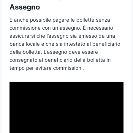
Assegno
È anche possibile pagare le bollette senza
commissione con un assegno. È necessario
assicurarsi che l’assegno sia emesso da una
banca locale e che sia intestato al beneficiario
della bolletta. L’assegno deve essere
consegnato al beneficiario della bolletta in
tempo per evitare commissioni.