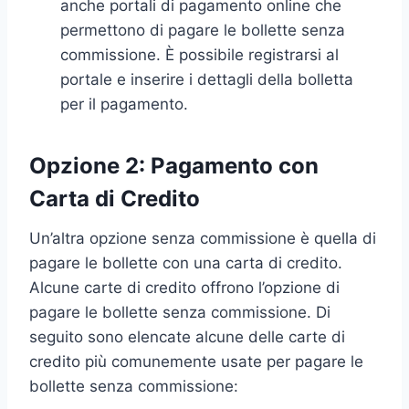
anche portali di pagamento online che
permettono di pagare le bollette senza
commissione. È possibile registrarsi al
portale e inserire i dettagli della bolletta
per il pagamento.
Opzione 2: Pagamento con
Carta di Credito
Un’altra opzione senza commissione è quella di
pagare le bollette con una carta di credito.
Alcune carte di credito offrono l’opzione di
pagare le bollette senza commissione. Di
seguito sono elencate alcune delle carte di
credito più comunemente usate per pagare le
bollette senza commissione: