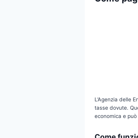
L’Agenzia delle En
tasse dovute. Ques
economica e può c
Come funzi