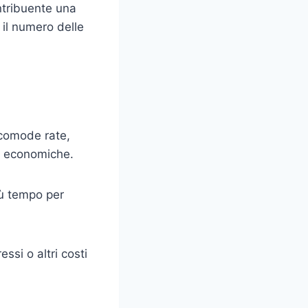
ontribuente una
il numero delle
 comode rate,
ni economiche.
iù tempo per
ssi o altri costi