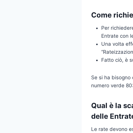
Come richie
Per richieder
Entrate con l
Una volta eff
“Rateizzazion
Fatto ciò, è s
Se si ha bisogno d
numero verde 803.1
Qual è la sc
delle Entrat
Le rate devono es