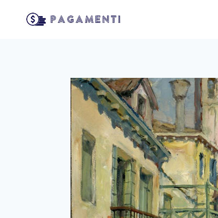
Salta
al
contenuto