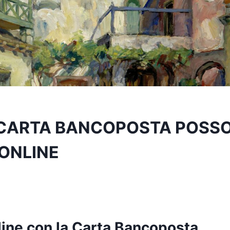
 CARTA BANCOPOSTA POSS
ONLINE
line con la Carta Bancoposta