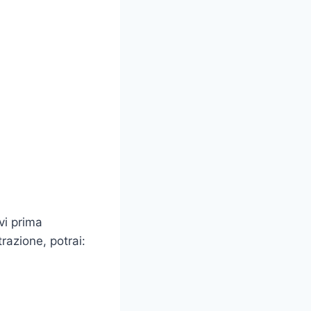
vi prima
trazione, potrai: