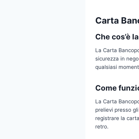
Carta Ban
Che cos’è l
La Carta Bancopo
sicurezza in negoz
qualsiasi moment
Come funzi
La Carta Bancopos
prelievi presso gl
registrare la cart
retro.