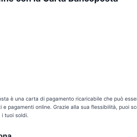
ta è una carta di pagamento ricaricabile che può essere
i e pagamenti online. Grazie alla sua flessibilità, puoi s
 tuoi soldi.
ona