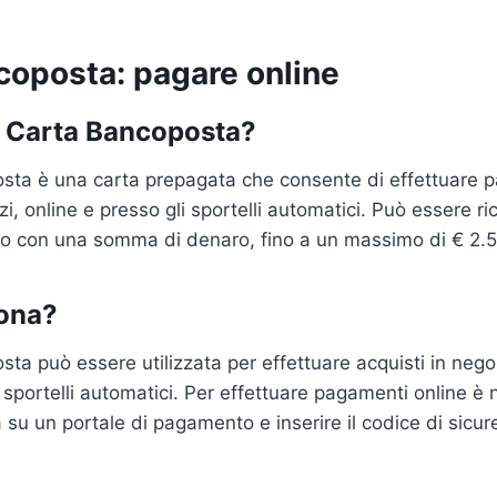
coposta: pagare online
a Carta Bancoposta?
sta è una carta prepagata che consente di effettuare p
i, online e presso gli sportelli automatici. Può essere ric
o con una somma di denaro, fino a un massimo di € 2.
ona?
ta può essere utilizzata per effettuare acquisti in nego
i sportelli automatici. Per effettuare pagamenti online è
a su un portale di pagamento e inserire il codice di sicur