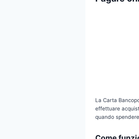
La Carta Bancopos
effettuare acquist
quando spendere i
Come funzi