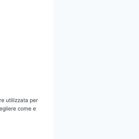
 utilizzata per
cegliere come e