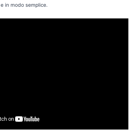
a e in modo semplice.