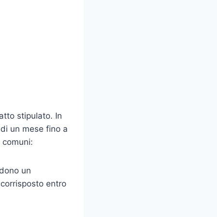
tto stipulato. In
 di un mese fino a
ù comuni:
edono un
corrisposto entro