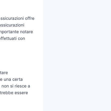
ssicurazioni offre
assicurazioni
importante notare
ffettuati con
ttare
re una certa
 non si riesce a
potrebbe essere