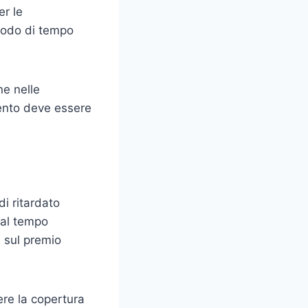
r le
riodo di tempo
e nelle
mento deve essere
di ritardato
dal tempo
e sul premio
re la copertura