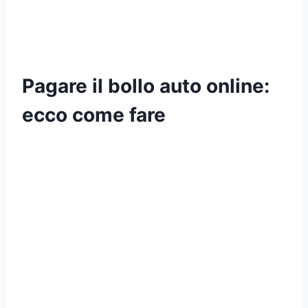
Pagare il bollo auto online:
ecco come fare