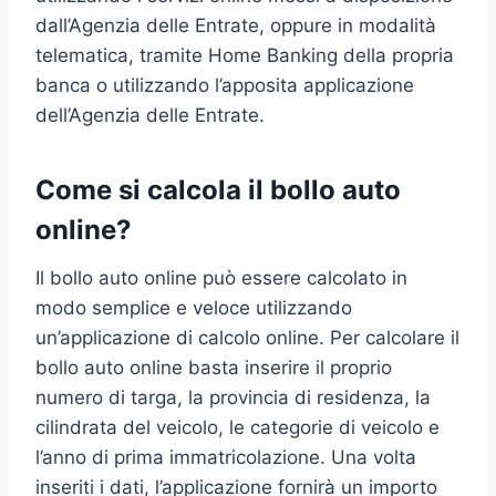
dall’Agenzia delle Entrate, oppure in modalità
telematica, tramite Home Banking della propria
banca o utilizzando l’apposita applicazione
dell’Agenzia delle Entrate.
Come si calcola il bollo auto
online?
Il bollo auto online può essere calcolato in
modo semplice e veloce utilizzando
un’applicazione di calcolo online. Per calcolare il
bollo auto online basta inserire il proprio
numero di targa, la provincia di residenza, la
cilindrata del veicolo, le categorie di veicolo e
l’anno di prima immatricolazione. Una volta
inseriti i dati, l’applicazione fornirà un importo