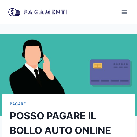
Salta
al
contenuto
PAGARE
POSSO PAGARE IL
BOLLO AUTO ONLINE