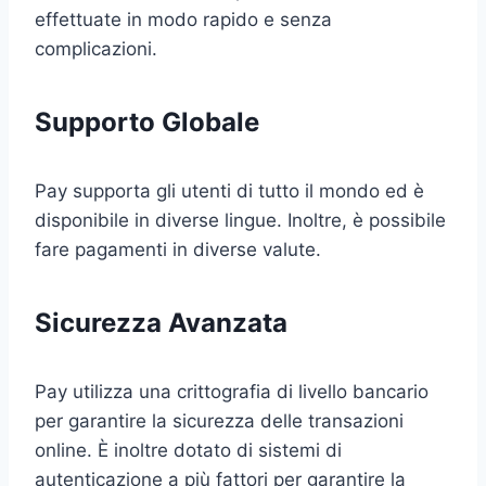
effettuate in modo rapido e senza
complicazioni.
Supporto Globale
Pay supporta gli utenti di tutto il mondo ed è
disponibile in diverse lingue. Inoltre, è possibile
fare pagamenti in diverse valute.
Sicurezza Avanzata
Pay utilizza una crittografia di livello bancario
per garantire la sicurezza delle transazioni
online. È inoltre dotato di sistemi di
autenticazione a più fattori per garantire la