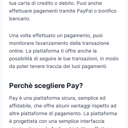
tua carta di credito o debito. Puoi anche
effettuare pagamenti tramite PayPal o bonifico
bancario.
Una volta effettuato un pagamento, puoi
monitorare l’avanzamento della transazione
online. La piattaforma ti offre anche la
possibilità di seguire le tue transazioni, in modo
da poter tenere traccia dei tuoi pagamenti.
Perchè scegliere Pay?
Pay è una piattaforma sicura, semplice ed
affidabile, che offre alcuni vantaggi rispetto ad
altre piattaforme di pagamento. La piattaforma
è progettata con una semplice interfaccia