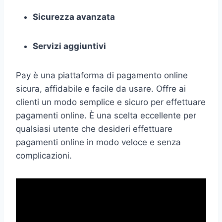
Sicurezza avanzata
Servizi aggiuntivi
Pay è una piattaforma di pagamento online
sicura, affidabile e facile da usare. Offre ai
clienti un modo semplice e sicuro per effettuare
pagamenti online. È una scelta eccellente per
qualsiasi utente che desideri effettuare
pagamenti online in modo veloce e senza
complicazioni.