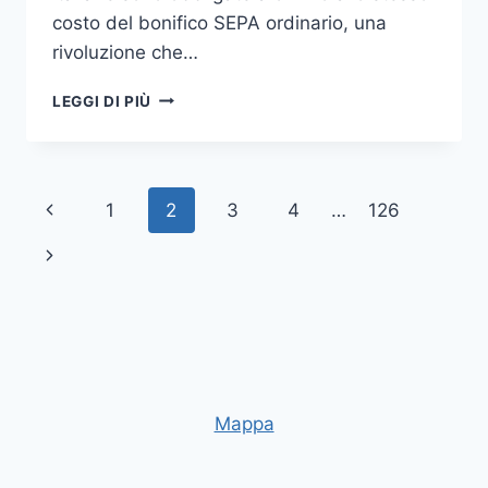
costo del bonifico SEPA ordinario, una
rivoluzione che…
BONIFICO
LEGGI DI PIÙ
ISTANTANEO
SEPA
2026:
COSTI,
Navigazione
Pagina
1
2
3
4
…
126
TEMPI
E
pagina
Precedente
Pagina
BANCHE
successiva
Mappa