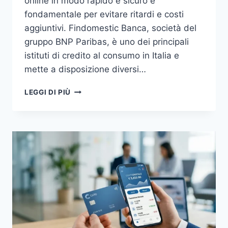
online in modo rapido e sicuro è
fondamentale per evitare ritardi e costi
aggiuntivi. Findomestic Banca, società del
gruppo BNP Paribas, è uno dei principali
istituti di credito al consumo in Italia e
mette a disposizione diversi…
PAGARE
LEGGI DI PIÙ
RATA
FINDOMESTIC
ONLINE:
METODI
E
GUIDA
2026