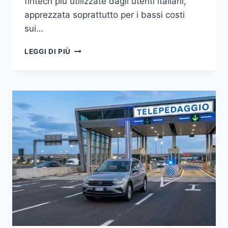
fintech più utilizzate dagli utenti italiani,
apprezzata soprattutto per i bassi costi
sui…
REVOLUT
LEGGI DI PIÙ
ITALIA:
COME
FUNZIONA,
COSTI
E
IBAN
2026