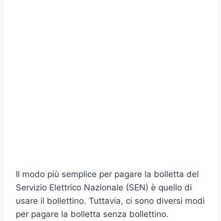
Il modo più semplice per pagare la bolletta del
Servizio Elettrico Nazionale (SEN) è quello di
usare il bollettino. Tuttavia, ci sono diversi modi
per pagare la bolletta senza bollettino.