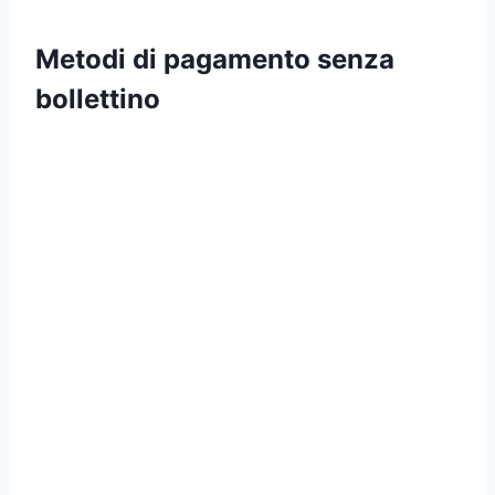
Metodi di pagamento senza
bollettino