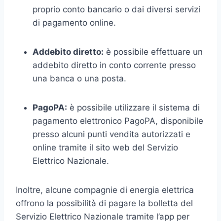
proprio conto bancario o dai diversi servizi
di pagamento online.
Addebito diretto:
è possibile effettuare un
addebito diretto in conto corrente presso
una banca o una posta.
PagoPA:
è possibile utilizzare il sistema di
pagamento elettronico PagoPA, disponibile
presso alcuni punti vendita autorizzati e
online tramite il sito web del Servizio
Elettrico Nazionale.
Inoltre, alcune compagnie di energia elettrica
offrono la possibilità di pagare la bolletta del
Servizio Elettrico Nazionale tramite l’app per