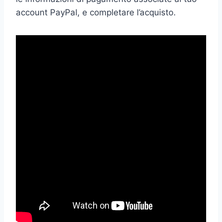
account PayPal, e completare l’acquisto.