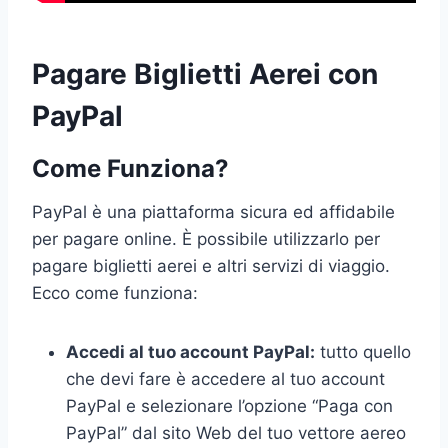
Pagare Biglietti Aerei con
PayPal
Come Funziona?
PayPal è una piattaforma sicura ed affidabile
per pagare online. È possibile utilizzarlo per
pagare biglietti aerei e altri servizi di viaggio.
Ecco come funziona:
Accedi al tuo account PayPal:
tutto quello
che devi fare è accedere al tuo account
PayPal e selezionare l’opzione “Paga con
PayPal” dal sito Web del tuo vettore aereo