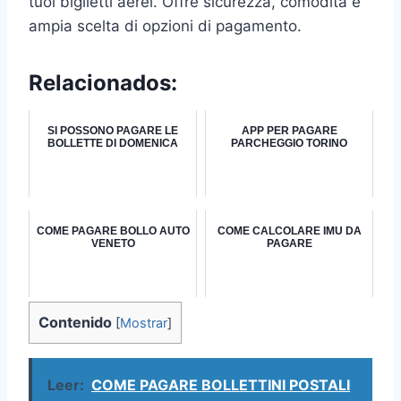
tuoi biglietti aerei. Offre sicurezza, comodità e
ampia scelta di opzioni di pagamento.
Relacionados:
SI POSSONO PAGARE LE
APP PER PAGARE
BOLLETTE DI DOMENICA
PARCHEGGIO TORINO
COME PAGARE BOLLO AUTO
COME CALCOLARE IMU DA
VENETO
PAGARE
Contenido
[
Mostrar
]
Leer:
COME PAGARE BOLLETTINI POSTALI