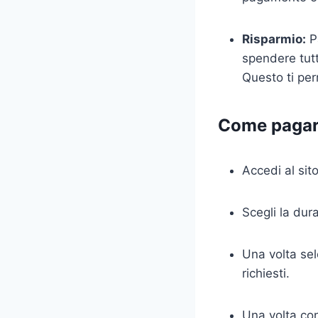
Risparmio:
Pa
spendere tutt
Questo ti per
Come pagare
Accedi al sit
Scegli la dur
Una volta sel
richiesti.
Una volta con