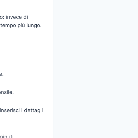
o: invece di
i tempo più lungo.
e.
nsile.
nserisci i dettagli
minuti.