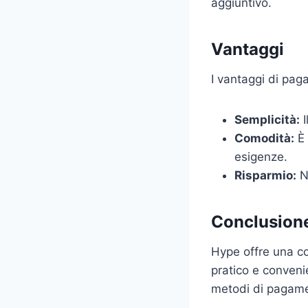
aggiuntivo.
Vantaggi
I vantaggi di pag
Semplicità:
I
Comodità:
È 
esigenze.
Risparmio:
No
Conclusion
Hype offre una co
pratico e convenie
metodi di pagamen