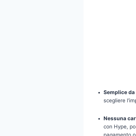
Semplice da 
scegliere l’i
Nessuna cart
con Hype, poi
pagamento on