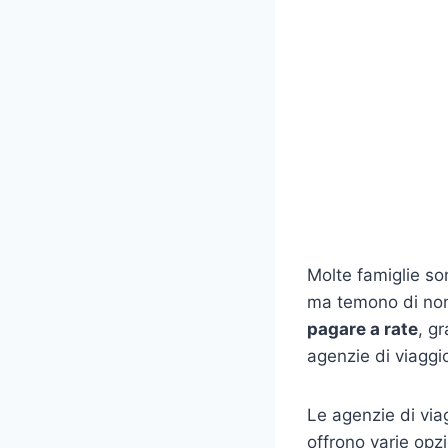
Molte famiglie son
ma temono di non 
pagare a rate
, g
agenzie di viaggi
Le agenzie di viag
offrono varie opz