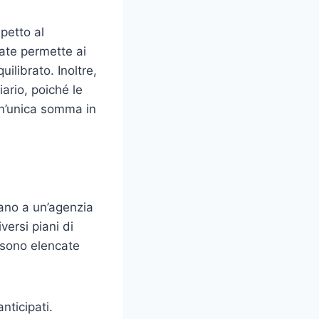
petto al
ate permette ai
uilibrato. Inoltre,
ario, poiché le
un’unica somma in
gano a un’agenzia
versi piani di
 sono elencate
nticipati.