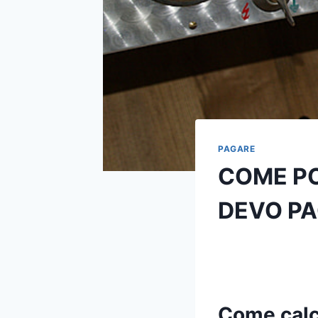
PAGARE
COME PO
DEVO P
Come calco