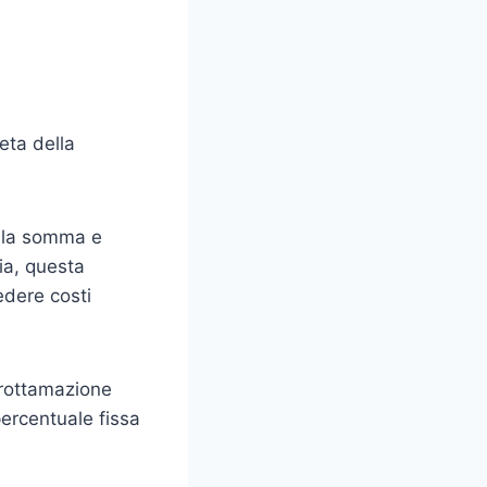
eta della
ella somma e
ia, questa
edere costi
 rottamazione
percentuale fissa