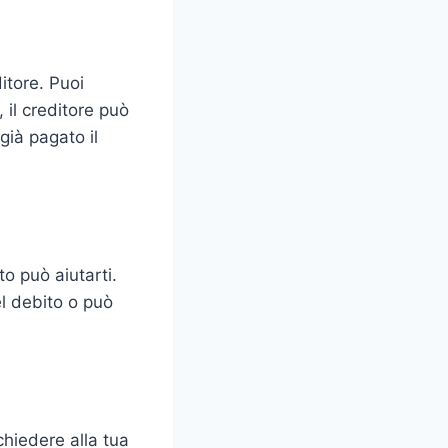
itore. Puoi
 il creditore può
già pagato il
o può aiutarti.
el debito o può
hiedere alla tua