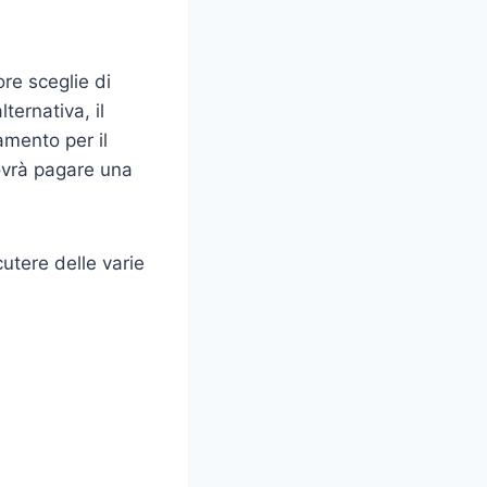
re sceglie di
ernativa, il
mento per il
dovrà pagare una
cutere delle varie