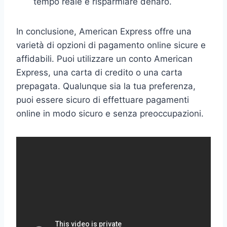
tempo reale e risparmiare denaro.
In conclusione, American Express offre una
varietà di opzioni di pagamento online sicure e
affidabili. Puoi utilizzare un conto American
Express, una carta di credito o una carta
prepagata. Qualunque sia la tua preferenza,
puoi essere sicuro di effettuare pagamenti
online in modo sicuro e senza preoccupazioni.