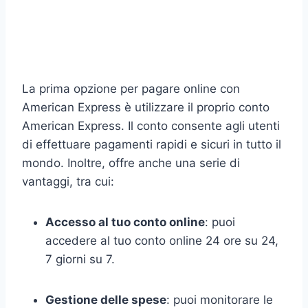
La prima opzione per pagare online con
American Express è utilizzare il proprio conto
American Express. Il conto consente agli utenti
di effettuare pagamenti rapidi e sicuri in tutto il
mondo. Inoltre, offre anche una serie di
vantaggi, tra cui:
Accesso al tuo conto online
: puoi
accedere al tuo conto online 24 ore su 24,
7 giorni su 7.
Gestione delle spese
: puoi monitorare le