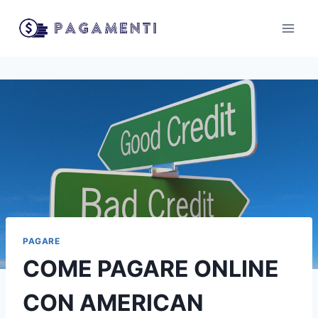
Salta
al
contenuto
PAGARE
COME PAGARE ONLINE
CON AMERICAN