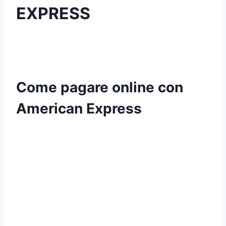
EXPRESS
Come pagare online con
American Express