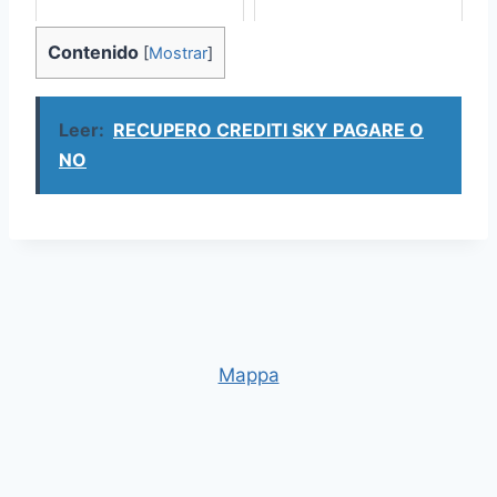
Contenido
[
Mostrar
]
Leer:
RECUPERO CREDITI SKY PAGARE O
NO
Mappa