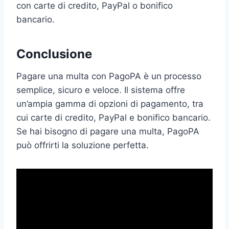
con carte di credito, PayPal o bonifico
bancario.
Conclusione
Pagare una multa con PagoPA è un processo
semplice, sicuro e veloce. Il sistema offre
un’ampia gamma di opzioni di pagamento, tra
cui carte di credito, PayPal e bonifico bancario.
Se hai bisogno di pagare una multa, PagoPA
può offrirti la soluzione perfetta.