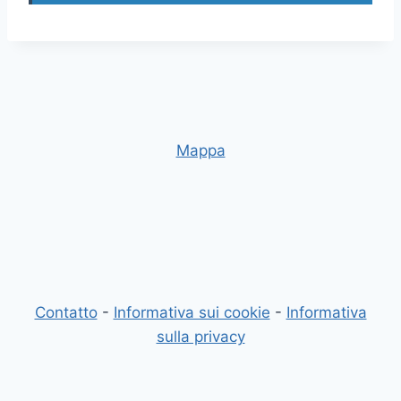
Mappa
Contatto
-
Informativa sui cookie
-
Informativa
sulla privacy