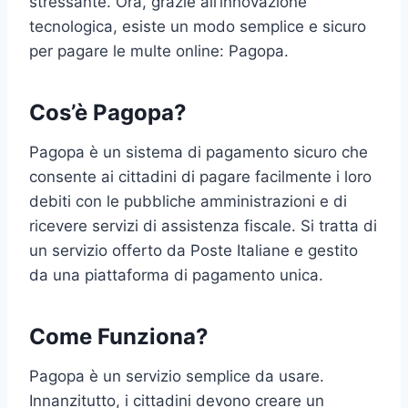
stressante. Ora, grazie all’innovazione
tecnologica, esiste un modo semplice e sicuro
per pagare le multe online: Pagopa.
Cos’è Pagopa?
Pagopa è un sistema di pagamento sicuro che
consente ai cittadini di pagare facilmente i loro
debiti con le pubbliche amministrazioni e di
ricevere servizi di assistenza fiscale. Si tratta di
un servizio offerto da Poste Italiane e gestito
da una piattaforma di pagamento unica.
Come Funziona?
Pagopa è un servizio semplice da usare.
Innanzitutto, i cittadini devono creare un