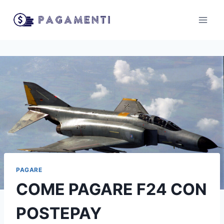
Salta
al
contenuto
PAGARE
COME PAGARE F24 CON
POSTEPAY