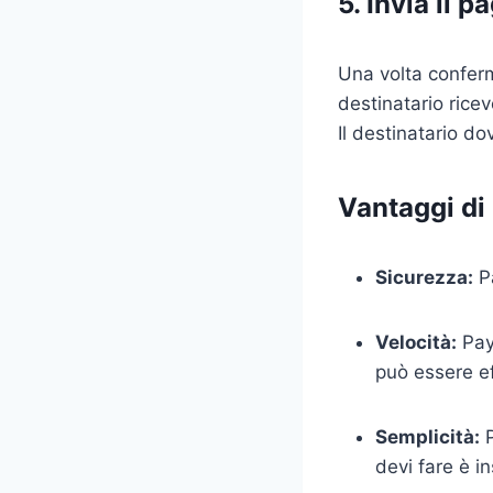
5. Invia il 
Una volta conferma
destinatario rice
Il destinatario d
Vantaggi di
Sicurezza:
Pa
Velocità:
Pay
può essere ef
Semplicità:
P
devi fare è in