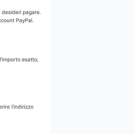
i desideri pagare.
account PayPal.
l’importo esatto,
rire l’indirizzo