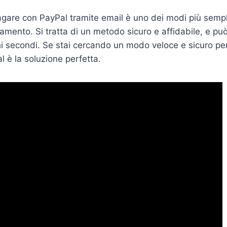
agare con PayPal tramite email è uno dei modi più sempli
amento. Si tratta di un metodo sicuro e affidabile, e pu
hi secondi. Se stai cercando un modo veloce e sicuro per
 è la soluzione perfetta.