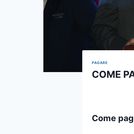
PAGARE
COME PA
Come paga