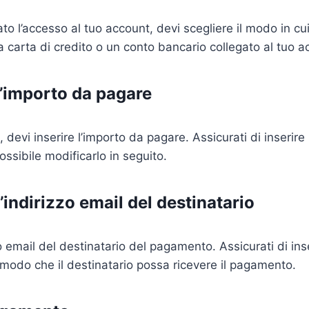
to l’accesso al tuo account, devi scegliere il modo in cu
na carta di credito o un conto bancario collegato al tuo 
 l’importo da pagare
evi inserire l’importo da pagare. Assicurati di inserire 
ssibile modificarlo in seguito.
 l’indirizzo email del destinatario
zzo email del destinatario del pagamento. Assicurati di inse
n modo che il destinatario possa ricevere il pagamento.