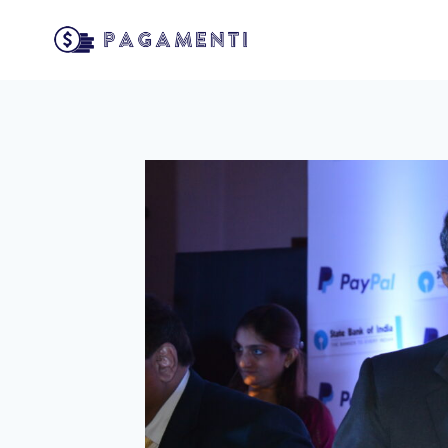
Salta
al
contenuto