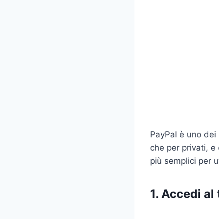
PayPal è uno dei 
che per privati, 
più semplici per 
1. Accedi a