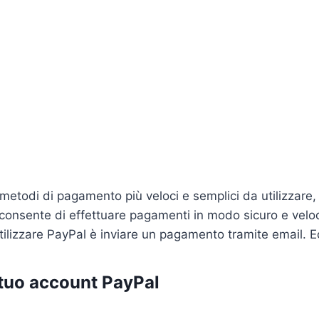
metodi di pagamento più veloci e semplici da utilizzare,
e consente di effettuare pagamenti in modo sicuro e vel
utilizzare PayPal è inviare un pagamento tramite email. 
l tuo account PayPal