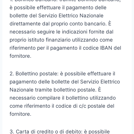
è possibile effettuare il pagamento delle
bollette del Servizio Elettrico Nazionale
direttamente dal proprio conto bancario. È
necessario seguire le indicazioni fornite dal
proprio istituto finanziario utilizzando come
riferimento per il pagamento il codice IBAN del
fornitore.
2. Bollettino postale: è possibile effettuare il
pagamento delle bollette del Servizio Elettrico
Nazionale tramite bollettino postale. È
necessario compilare il bollettino utilizzando
come riferimento il codice di c/c postale del
fornitore.
3. Carta di credito o di debito: è possibile