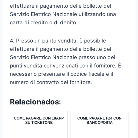
effettuare il pagamento delle bollette del
Servizio Elettrico Nazionale utilizzando una
carta di credito o di debito.
4. Presso un punto vendita: è possibile
effettuare il pagamento delle bollette del
Servizio Elettrico Nazionale presso uno dei
punti vendita convenzionati con il fornitore. È
necessario presentare il codice fiscale e il
numero di contratto del fornitore.
Relacionados:
COME PAGARE CON 18APP
COME PAGARE F24 CON
SU TICKETONE
BANCOPOSTA