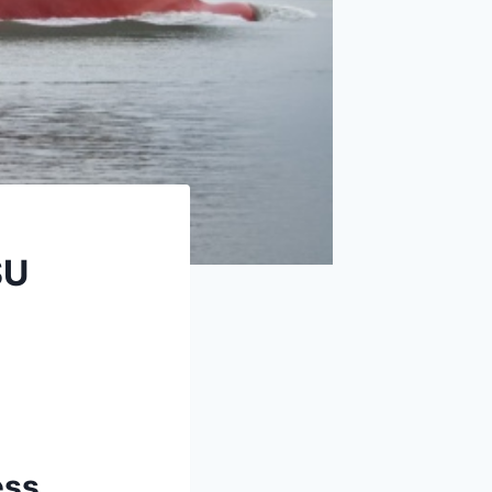
SU
ess