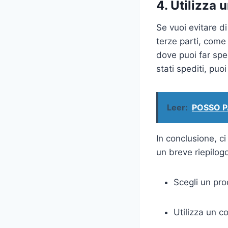
4. Utilizza u
Se vuoi evitare di
terze parti, com
dove puoi far sped
stati spediti, puo
Leer:
POSSO 
In conclusione, c
un breve riepilog
Scegli un pro
Utilizza un c