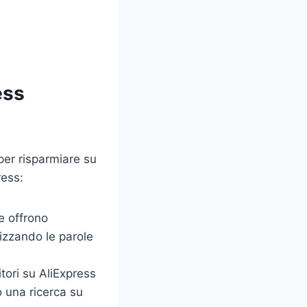
ess
per risparmiare su
ress:
e offrono
lizzando le parole
itori su AliExpress
o una ricerca su