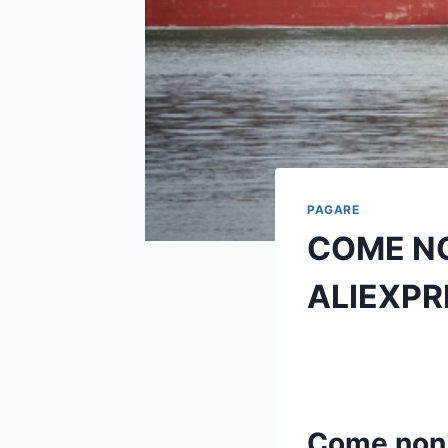
PAGARE
COME NO
ALIEXPR
Come non 