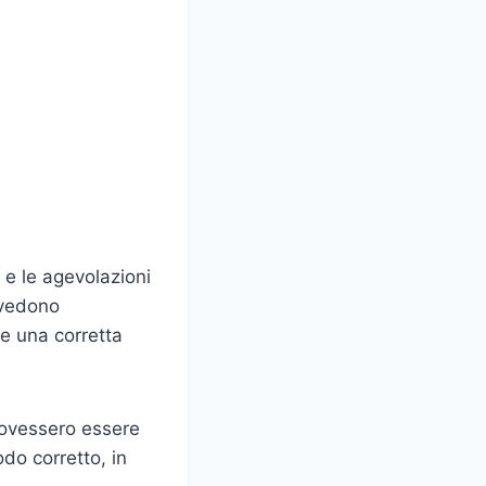
.
 e le agevolazioni
revedono
re una corretta
dovessero essere
do corretto, in