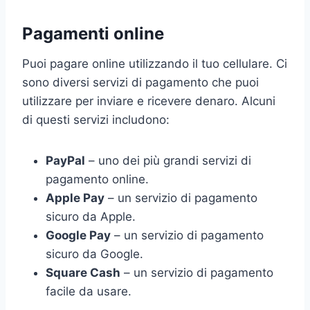
Pagamenti online
Puoi pagare online utilizzando il tuo cellulare. Ci
sono diversi servizi di pagamento che puoi
utilizzare per inviare e ricevere denaro. Alcuni
di questi servizi includono:
PayPal
– uno dei più grandi servizi di
pagamento online.
Apple Pay
– un servizio di pagamento
sicuro da Apple.
Google Pay
– un servizio di pagamento
sicuro da Google.
Square Cash
– un servizio di pagamento
facile da usare.