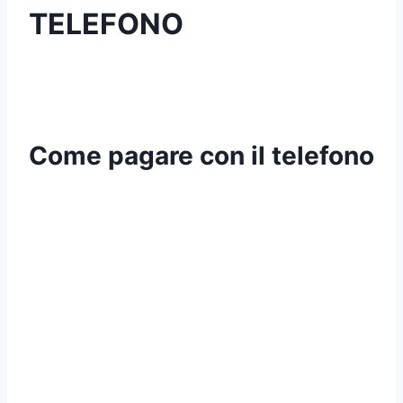
TELEFONO
Come pagare con il telefono