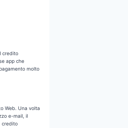
l credito
ose app che
i pagamento molto
ito Web. Una volta
zzo e-mail, il
i credito