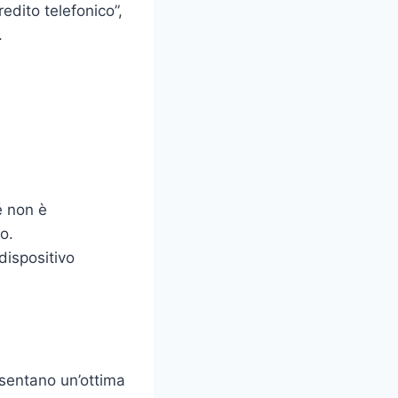
edito telefonico”,
.
é non è
o.
dispositivo
esentano un’ottima