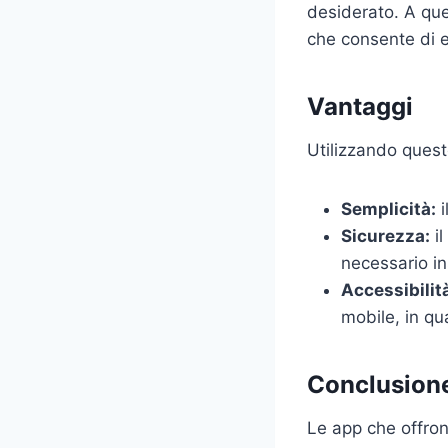
desiderato. A que
che consente di e
Vantaggi
Utilizzando quest
Semplicità:
i
Sicurezza:
il
necessario i
Accessibilit
mobile, in qu
Conclusion
Le app che offron