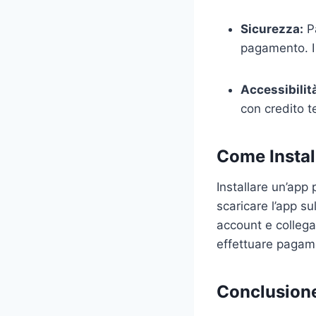
Sicurezza:
Pa
pagamento. I 
Accessibilit
con credito t
Come Instal
Installare un’app
scaricare l’app su
account e collegar
effettuare pagamen
Conclusion